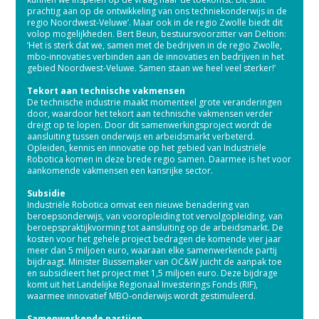
prachtig aan op de ontwikkeling van ons techniekonderwijs in de
regio Noordwest-Veluwe’. Maar ook in de regio Zwolle biedt dit
volop mogelijkheden. Bert Beun, bestuursvoorzitter van Deltion:
’Het is sterk dat we, samen met de bedrijven in de regio Zwolle,
mbo-innovaties verbinden aan de innovaties en bedrijven in het
gebied Noordwest-Veluwe. Samen staan we heel veel sterker!’
Tekort aan technische vakmensen
De technische industrie maakt momenteel grote veranderingen
door, waardoor het tekort aan technische vakmensen verder
dreigt op te lopen. Door dit samenwerkingsproject wordt de
aansluiting tussen onderwijs en arbeidsmarkt verbeterd.
Opleiden, kennis en innovatie op het gebied van Industriële
Robotica komen in deze brede regio samen. Daarmee is het voor
aankomende vakmensen een kansrijke sector.
Subsidie
Industriële Robotica omvat een nieuwe benadering van
beroepsonderwijs, van vooropleiding tot vervolgopleiding, van
beroepspraktijkvorming tot aansluiting op de arbeidsmarkt. De
kosten voor het gehele project bedragen de komende vier jaar
meer dan 5 miljoen euro, waaraan elke samenwerkende partij
bijdraagt. Minister Bussemaker van OC&W juicht de aanpak toe
en subsidieert het project met 1,5 miljoen euro. Deze bijdrage
komt uit het Landelijke Regionaal Investerings Fonds (RIF),
waarmee innovatief MBO-onderwijs wordt gestimuleerd.
Samenwerkende partijen