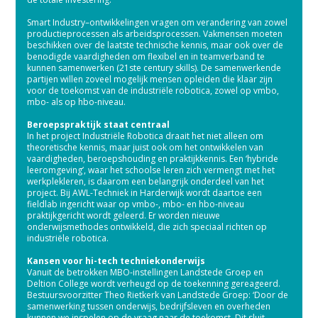
Smart Industry–ontwikkelingen vragen om verandering van zowel
productieprocessen als arbeidsprocessen. Vakmensen moeten
beschikken over de laatste technische kennis, maar ook over de
benodigde vaardigheden om flexibel en in teamverband te
kunnen samenwerken (21ste century skills). De samenwerkende
partijen willen zoveel mogelijk mensen opleiden die klaar zijn
voor de toekomst van de industriële robotica, zowel op vmbo,
mbo- als op hbo-niveau.
Beroepspraktijk staat centraal
In het project Industriële Robotica draait het niet alleen om
theoretische kennis, maar juist ook om het ontwikkelen van
vaardigheden, beroepshouding en praktijkkennis. Een ‘hybride
leeromgeving’, waar het schoolse leren zich vermengt met het
werkplekleren, is daarom een belangrijk onderdeel van het
project. Bij AWL-Techniek in Harderwijk wordt daartoe een
fieldlab ingericht waar op vmbo-, mbo- en hbo-niveau
praktijkgericht wordt geleerd. Er worden nieuwe
onderwijsmethodes ontwikkeld, die zich speciaal richten op
industriële robotica.
Kansen voor hi-tech techniekonderwijs
Vanuit de betrokken MBO-instellingen Landstede Groep en
Deltion College wordt verheugd op de toekenning gereageerd.
Bestuursvoorzitter Theo Rietkerk van Landstede Groep: ‘Door de
samenwerking tussen onderwijs, bedrijfsleven en overheden
kunnen we inspelen op de vraag naar de toekomst. Dit sluit