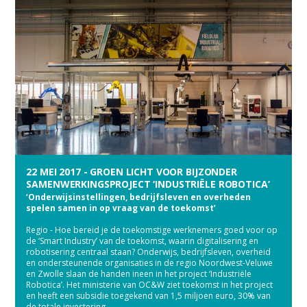
22 MEI 2017 - GROEN LICHT VOOR BIJZONDER
SAMENWERKINGSPROJECT ‘INDUSTRIËLE ROBOTICA’
‘Onderwijsinstellingen, bedrijfsleven en overheden
spelen samen in op vraag van de toekomst’
Regio - Hoe bereid je de toekomstige werknemers goed voor op
de ‘Smart Industry’ van de toekomst, waarin digitalisering en
robotisering centraal staan? Onderwijs, bedrijfsleven, overheid
en ondersteunende organisaties in de regio Noordwest-Veluwe
en Zwolle slaan de handen ineen in het project ‘Industriële
Robotica’. Het ministerie van OC&W ziet toekomst in het project
en heeft een subsidie toegekend van 1,5 miljoen euro, 30% van
de totale investering.