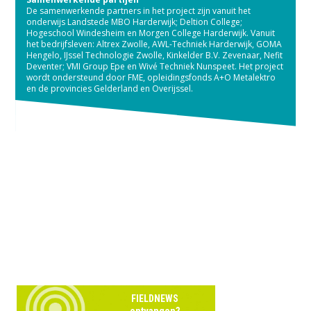
De samenwerkende partners in het project zijn vanuit het
onderwijs Landstede MBO Harderwijk; Deltion College;
Hogeschool Windesheim en Morgen College Harderwijk. Vanuit
het bedrijfsleven: Altrex Zwolle, AWL-Techniek Harderwijk, GOMA
Hengelo, IJssel Technologie Zwolle, Kinkelder B.V. Zevenaar, Nefit
Deventer; VMI Group Epe en Wivé Techniek Nunspeet. Het project
wordt ondersteund door FME, opleidingsfonds A+O Metalektro
en de provincies Gelderland en Overijssel.
FIELDNEWS
ontvangen?