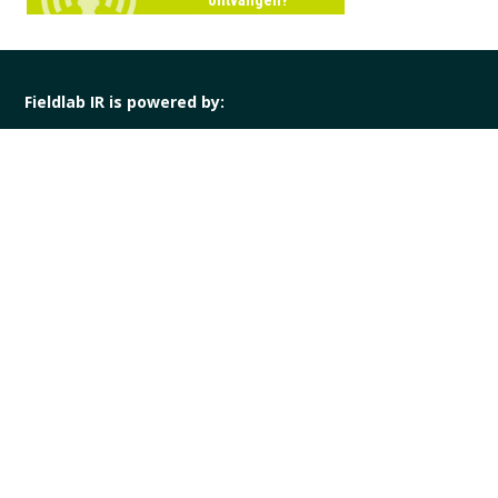
Fieldlab IR is powered by:
Provincies, partners, founders, MKB en onderwijs.
Keplerstraat 5 - 3846 CN Harderwijk
+ 31 (0)341 411 811
info@fieldlabir.nl
VOLG ONS: