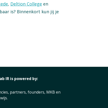
tede
,
Deltion College
en
aar is? Binnenkort kun jij je
lab IR is powered by:
ncies, partners, founders, MKB en
wijs.